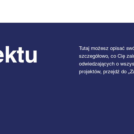
Ho
ektu
Tutaj możesz opisać swój
szczegółowo, co Cię zain
odwiedzających o wszyst
projektów, przejdź do „Z