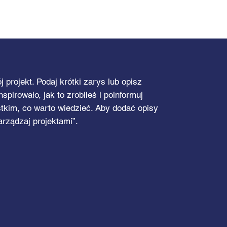
me
Usługi
O nas
Kontakt
 projekt. Podaj krótki zarys lub opisz
spirowało, jak to zrobiłeś i poinformuj
kim, co warto wiedzieć. Aby dodać opisy
arządzaj projektami”.