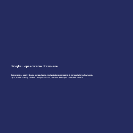
Sklejka i opakowania drewniane
Opakowania ze sklejki i drewna oferują stabilne, niestandardowe rozwiązania do transportu i przechowywania.
Łączą w sobie ochronę, trwałość i elastyczność - są idealne do delikatnych lub ciężkich towarów.