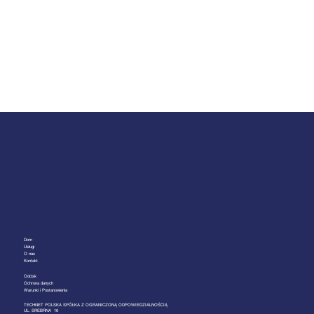
Dom
Usługi
O
nas
Kontakt
Odcisk
Ochrona danych
Warunki i Postanowienia
TECHNET POLSKA SPÓŁKA Z OGRANICZONĄ ODPOWIEDZIALNOŚCIĄ
UL. SREBRNA 16