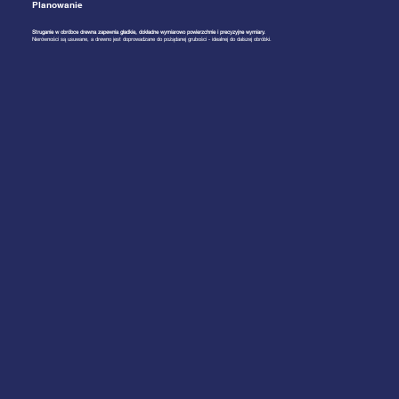
Planowanie
Struganie w obróbce drewna zapewnia gładkie, dokładne wymiarowo powierzchnie i precyzyjne wymiary.
Nierówności są usuwane, a drewno jest doprowadzane do pożądanej grubości - idealnej do dalszej obróbki.