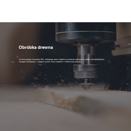
Obróbka drewna
Od precyzyjnego frezowania CNC, dokładnego cięcia i klejenia po produkcję opakowań ze sklejki i niestandardowych
rozwiązań drewnianych - nadajemy kształt Twoim projektom z milimetrową precyzją.