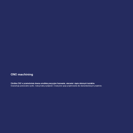
CNC machining
Obróbka CNC w przetwórstwie drewna umożliwia precyzyjne frezowanie, wiercenie i cięcie złożonych kształtów.
Gwarantuje powtarzalne wyniki, maksymalną wydajność i kreatywne opcje projektowania dla niestandardowych projektów.