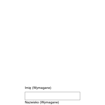
Skontaktuj się z nami
Jeśli masz jakiekolwiek pytania lub potrzebujesz dalszych informacji, skontaktuj się z nami. Czekamy na możliwość pomocy.
Imię
(Wymagane)
Nazwisko
(Wymagane)