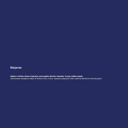
Klejenie
Klejenie w obróbce drewna trwale łączy poszczególne elementy drewniane, tworząc stabilne zespoły.
Zastosowanie specjalnych klejów do drewna tworzy mocne, sprężyste połączenie mebli, paneli lub elementów konstrukcyjnych.