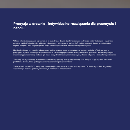
Precyzja w drewnie - indywidualne rozwiązania dla przemysłu i
handlu
Witamy w firmie specjalizującej się w wysokiej jakości obróbce drewna. Dzięki nowoczesnej technologii, wiedzy technicznej i wyraźnemu
naciskowi na jakość oferujemy kompleksowy zakres usług - od precyzyjnej obróbki CNC i dokładnego cięcia drewna po profesjonalne
klejenie, struganie i produkcję wytrzymałej sklejki i drewnianych opakowań do transportu i przechowywania.
Niezależnie od tego, czy chodzi o jednorazową produkcję, małe serie czy wymagania przemysłowe - realizujemy Twoje wymagania
precyzyjnie i wydajnie. Nasze systemy sterowane CNC umożliwiają wykonywanie złożonych kształtów, pasowań z milimetrową precyzją i
maksymalną powtarzalnością, podczas gdy nasze etapy obróbki ręcznej zapewniają czyste, stabilne połączenia i nieskazitelne powierzchnie.
Zwracamy szczególną uwagę na zrównoważone materiały i procesy oszczędzające zasoby - dla trwałych, przyjaznych dla środowiska
produktów z drewna, które spełniają nawet najwyższe wymagania przemysłowe.
Zaufaj jakości „Made in EU” - elastycznej, niezawodnej i dostosowanej do indywidualnych potrzeb. Od pierwszego szkicu do gotowego
zapakowanego produktu, jesteśmy niezawodnym partnerem w obróbce drewna.