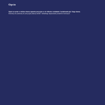
Cięcia
Cięcie na wymiar w obróbce drewna zapewnia precyzyjne co do milimetra rozdzielanie i kształtowanie płyt i litego drewna.
Stanowią one podstawę do precyzyjnej dalszej obróbki i dokładnego dopasowania produktów końcowych.